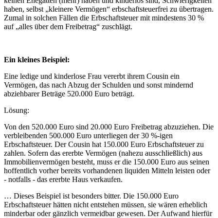
keinen Ehegatten (mehr) haben und kinderlos sind, Schwierigkeiten
haben, selbst „kleinere Vermögen“ erbschaftsteuerfrei zu übertragen.
Zumal in solchen Fällen die Erbschaftsteuer mit mindestens 30 %
auf „alles über dem Freibetrag“ zuschlägt.
Ein kleines Beispiel:
Eine ledige und kinderlose Frau vererbt ihrem Cousin ein
Vermögen, das nach Abzug der Schulden und sonst mindernd
abziehbarer Beträge 520.000 Euro beträgt.
Lösung:
Von den 520.000 Euro sind 20.000 Euro Freibetrag abzuziehen. Die
verbleibenden 500.000 Euro unterliegen der 30 %-igen
Erbschaftsteuer. Der Cousin hat 150.000 Euro Erbschaftsteuer zu
zahlen. Sofern das ererbte Vermögen (nahezu ausschließlich) aus
Immobilienvermögen besteht, muss er die 150.000 Euro aus seinen
hoffentlich vorher bereits vorhandenen liquiden Mitteln leisten oder
- notfalls - das ererbte Haus verkaufen.
… Dieses Beispiel ist besonders bitter. Die 150.000 Euro
Erbschaftsteuer hätten nicht entstehen müssen, sie wären erheblich
minderbar oder gänzlich vermeidbar gewesen. Der Aufwand hierfür