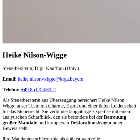
Heike Nilson-Wigge
Steuerberaterin; Dipl. Kauffrau (Univ.)
Email:
heike.nilson-wigge@krga.bayern
Telefon:
+49 851 9568927
Als Steuerberaterin aus Überzeugung bereichert Heike Nilson-
Wigge unser Team mit Charme, Esprit und einer tiefen Leidenschaft
für das Steuerrecht. Sie verbindet langjährige Expertise mit einem
analytischen Scharfblick, den sie besonders bei der
Betreuung
großer Mandate
und komplexen
Deklarationsfragen
unter
Beweis stellt.
Ihre Mandanten schätzen sie als äußerst wertvolle